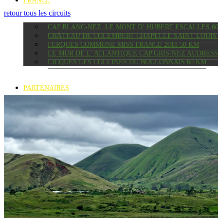
FRANCE
retour tous les circuits
CAP BLANC-NEZ, LE MONT D’ HUBERT ESCALLES 6
CHÂTEAU DE COLEMBERT CHAPELLE SAINT LOUIS 
FERQUES COMMUNE MISS FRANCE 2018 50 KM
LE MUR DE L’ ATLANTIQUE CAP GRIS-NEZ AUDRES
LICQUES LES COLLINES DU BOULONNAIS 60 KM
PARTENAIRES
HÔTEL MANOIR ROUGE IVATO AÉROPORT
COLOCATION LA CASE PETITE ÎLE
LOCATION VTT