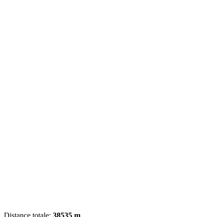
Distance totale:
38535 m