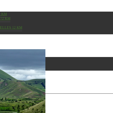
0 KM
72 KM
SELLES 12 KM