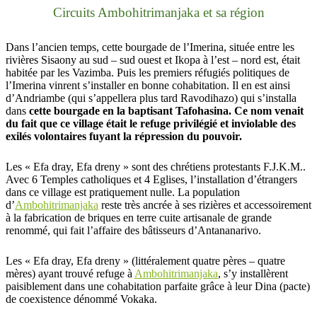
Circuits Ambohitrimanjaka et sa région
Dans l’ancien temps, cette bourgade de l’Imerina, située entre les
rivières Sisaony au sud – sud ouest et Ikopa à l’est – nord est, était
habitée par les Vazimba. Puis les premiers réfugiés politiques de
l’Imerina vinrent s’installer en bonne cohabitation. Il en est ainsi
d’Andriambe (qui s’appellera plus tard Ravodihazo) qui s’installa
dans
cette bourgade en la baptisant Tafohasina. Ce nom venait
du fait que ce village était le refuge privilégié et inviolable des
exilés volontaires fuyant la répression du pouvoir.
Les « Efa dray, Efa dreny » sont des chrétiens protestants F.J.K.M..
Avec 6 Temples catholiques et 4 Eglises, l’installation d’étrangers
dans ce village est pratiquement nulle. La population
d’
Ambohitrimanjaka
reste très ancrée à ses rizières et accessoirement
à la fabrication de briques en terre cuite artisanale de grande
renommé, qui fait l’affaire des bâtisseurs d’Antananarivo.
Les « Efa dray, Efa dreny » (littéralement quatre pères – quatre
mères) ayant trouvé refuge à
Ambohitrimanjaka
, s’y installèrent
paisiblement dans une cohabitation parfaite grâce à leur Dina (pacte)
de coexistence dénommé Vokaka.