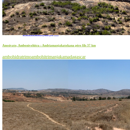
Select Language
▼
Anosivato, Ambonivohitra : Andriamanjakatokana père fils 37 km
ambohidratrimo
ambohitrimanjaka
madagascar