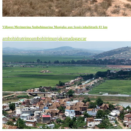
Villages Merimerina Ambohimarina Manjaka aux fossés inhabituels 41 km
ambohidratrimo
ambohitrimanjaka
madagascar