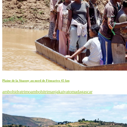
Plaine de la Sisaony au nord de Fénoarivo 45 km
ambohidratrimo
ambohitrimanjaka
ivato
madagascar