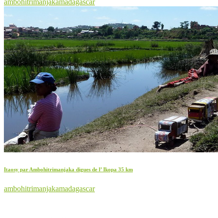
ambohitrimanjaka
madagascar
Itaosy par Ambohitrimanjaka digues de l’ Ikopa 35 km
ambohitrimanjaka
madagascar