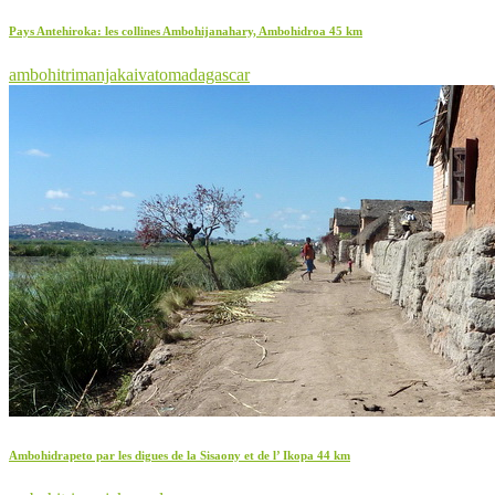
Pays Antehiroka: les collines Ambohijanahary, Ambohidroa 45 km
ambohitrimanjaka
ivato
madagascar
Ambohidrapeto par les digues de la Sisaony et de l’ Ikopa 44 km