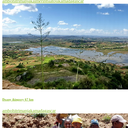
ambohitrimanjaka
imerintsiatosika
madagascar
Doany ikingory 67 km
ambohitrimanjaka
madagascar