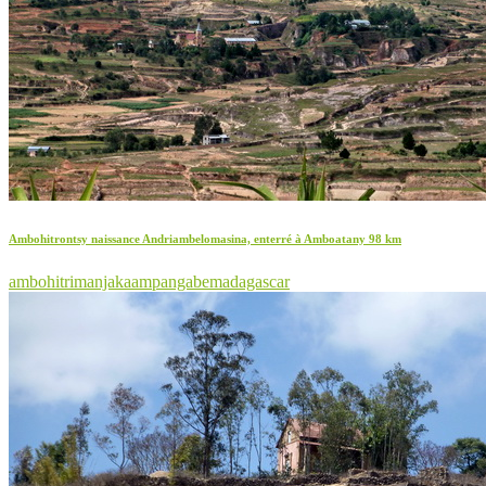
Ambohitrontsy naissance Andriambelomasina, enterré à Amboatany 98 km
ambohitrimanjaka
ampangabe
madagascar