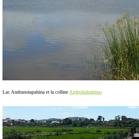
Lac Andranotapahina et la colline
Ambohidratrimo