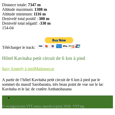
Distance totale:
7347 m
Altitude maximum:
1308 m
Altitude minimum:
1116 m
Denivelé total positif :
300 m
Denivelé total négatif:
-330 m
154-04
Télécharger le track:
Hôtel Kavitaha petit circuit de 6 km à pied
Itasy Ampefy à pied
Madagascar
A partir de l’hôtel Kavitaha petit circuit de 6 km à pied par le
sommet du massif Sarobaratra, très beau point de vue sur le lac
Kavitaha et le lac de cratère Ambatohasana
© vtt.mg|circuits VTT, moto, marche à pied, 2026. VTT.mg