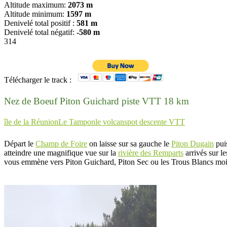
Altitude maximum:
2073 m
Altitude minimum:
1597 m
Denivelé total positif :
581 m
Denivelé total négatif:
-580 m
314
Télécharger le track :
Nez de Boeuf Piton Guichard piste VTT 18 km
île de la Réunion
Le Tampon
le volcan
spot descente VTT
Départ le
Champ de Foire
on laisse sur sa gauche le
Piton Dugain
puis
atteindre une magnifique vue sur la
rivière des Remparts
arrivés sur le
vous emmène vers Piton Guichard, Piton Sec ou les Trous Blancs mo