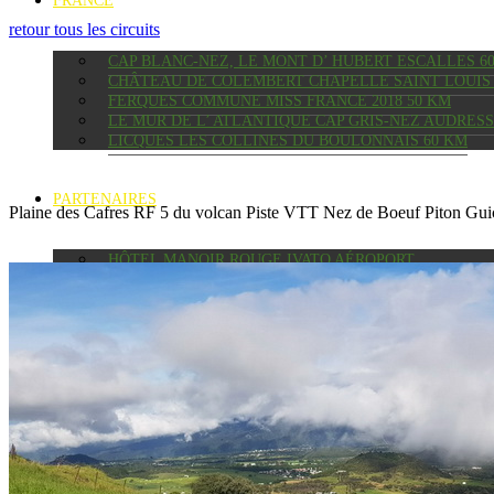
FRANCE
retour tous les circuits
CAP BLANC-NEZ, LE MONT D’ HUBERT ESCALLES 6
CHÂTEAU DE COLEMBERT CHAPELLE SAINT LOUIS 
FERQUES COMMUNE MISS FRANCE 2018 50 KM
LE MUR DE L’ ATLANTIQUE CAP GRIS-NEZ AUDRES
LICQUES LES COLLINES DU BOULONNAIS 60 KM
PARTENAIRES
Plaine des Cafres RF 5 du volcan Piste VTT Nez de Boeuf Piton Gu
HÔTEL MANOIR ROUGE IVATO AÉROPORT
COLOCATION LA CASE PETITE ÎLE
LOCATION VTT