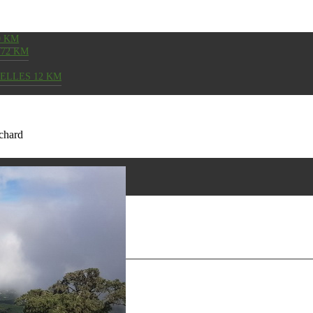
0 KM
72 KM
SELLES 12 KM
ichard