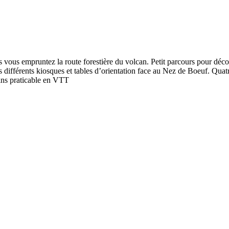
d
 vous empruntez la route forestière du volcan. Petit parcours pour dé
s différents kiosques et tables d’orientation face au Nez de Boeuf. Quatr
ins praticable en VTT