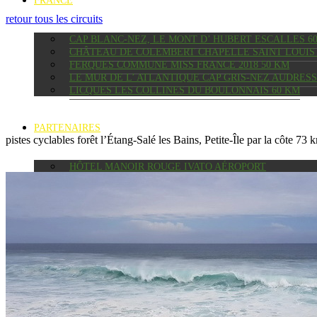
FRANCE
retour tous les circuits
CAP BLANC-NEZ, LE MONT D’ HUBERT ESCALLES 6
CHÂTEAU DE COLEMBERT CHAPELLE SAINT LOUIS 
FERQUES COMMUNE MISS FRANCE 2018 50 KM
LE MUR DE L’ ATLANTIQUE CAP GRIS-NEZ AUDRES
LICQUES LES COLLINES DU BOULONNAIS 60 KM
PARTENAIRES
pistes cyclables forêt l’Étang-Salé les Bains, Petite-Île par la côte 73 
HÔTEL MANOIR ROUGE IVATO AÉROPORT
COLOCATION LA CASE PETITE ÎLE
LOCATION VTT