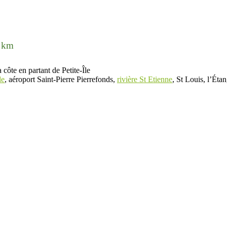
3 km
 côte en partant de Petite-Île
le
, aéroport Saint-Pierre Pierrefonds,
rivière St Etienne
, St Louis, l’Éta