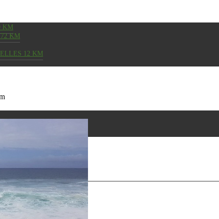
0 KM
72 KM
SELLES 12 KM
km