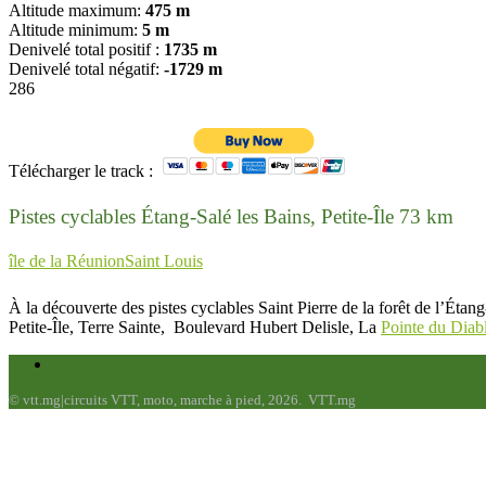
Altitude maximum:
475 m
Altitude minimum:
5 m
Denivelé total positif :
1735 m
Denivelé total négatif:
-1729 m
286
Télécharger le track :
Pistes cyclables Étang-Salé les Bains, Petite-Île 73 km
île de la Réunion
Saint Louis
À la découverte des pistes cyclables Saint Pierre de la forêt de l’Étang-
Petite-Île, Terre Sainte, Boulevard Hubert Delisle, La
Pointe du Diab
© vtt.mg|circuits VTT, moto, marche à pied, 2026. VTT.mg