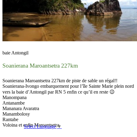
baie Antongil
Soanierana Maroantsetra 227km
Soanierana Maroantsetra 227km de piste de sable un régal!!
Soanierana-Ivongo embarquement pour l’île Sainte Marie plein nord
vers la baie d’Antongil par RN 5 enfin ce qu’il en reste 😉
Manompana
Antanambe
Mananara Avaratra
Manambolosy
Rantabe
Voloina et enfin Maroantsetra
Select Language
▼